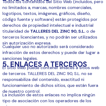
Todos los contenidos del Sitio Web (incluidos, pero
no limitados a, marcas, nombres comerciales,
logotipos, textos, imágenes, gráficos, diseño,
código fuente y software) están protegidos por
derechos de propiedad intelectual e industrial
titularidad de
TALLERES DEL ZINC 90, S.L.
o de
terceros licenciantes, y no podrán ser utilizados
sin autorización expresa.
Cualquier uso no autorizado será considerado
infracción de estos derechos y puede dar lugar a
sanciones legales.
5. ENLACES A TERCEROS
El Sitio Web puede contener enlaces a sitios web
de terceros. TALLERES DEL ZINC 90, S.L. no se
responsabiliza del contenido, exactitud ni
funcionamiento de dichos sitios, que están fuera
de nuestro control.
La inclusión de estos enlaces no implica ningún
tipo de asociación con los operadores de los