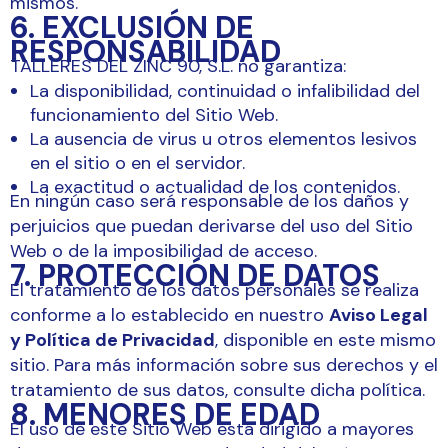
mismos.
6. EXCLUSIÓN DE
RESPONSABILIDAD
TALLERES DEL ZINC 90, S.L. no garantiza:
La disponibilidad, continuidad o infalibilidad del
funcionamiento del Sitio Web.
La ausencia de virus u otros elementos lesivos
en el sitio o en el servidor.
La exactitud o actualidad de los contenidos.
En ningún caso será responsable de los daños y
perjuicios que puedan derivarse del uso del Sitio
Web o de la imposibilidad de acceso.
7. PROTECCIÓN DE DATOS
El tratamiento de los datos personales se realiza
conforme a lo establecido en nuestro
Aviso Legal
y Política de Privacidad
, disponible en este mismo
sitio. Para más información sobre sus derechos y el
tratamiento de sus datos, consulte dicha política.
8. MENORES DE EDAD
El uso de este Sitio Web está dirigido a mayores