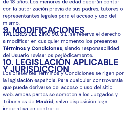
de 18 años. Los menores de edad deberán contar
con la autorización previa de sus padres, tutores o
representantes legales para el acceso y uso del
mismo.
9. MODIFICACIONES
TALLERES DEL ZINC 90, S.L.
se reserva el derecho
a modificar en cualquier momento los presentes
Términos y Condiciones
, siendo responsabilidad
del Usuario revisarlos periódicamente.
10. LEGISLACIÓN APLICABLE
Y JURISDICCIÓN
Los presentes Términos y Condiciones se rigen por
la legislación española. Para cualquier controversia
que pueda derivarse del acceso o uso del sitio
web, ambas partes se someten a los Juzgados y
Tribunales de
Madrid
, salvo disposición legal
imperativa en contrario.