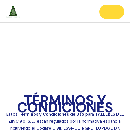
Ir
al
Menú
contenido
TÉRMINOS Y
CONDICIONES
Estos
Términos y Condiciones de Uso
para
TALLERES DEL
ZINC 90, S.L.
, están regulados por la normativa española,
incluyendo el
Código Civil
,
LSSI-CE
,
RGPD
,
LOPDGDD
y