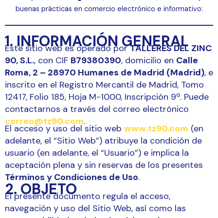
buenas prácticas en comercio electrónico e informativo:
1. INFORMACIÓN GENERAL
Este sitio web es operado por
TALLERES DEL ZINC
90, S.L.
, con CIF
B79380390
, domicilio en
Calle
Roma, 2 – 28970 Humanes de Madrid (Madrid)
, e
inscrito en el Registro Mercantil de Madrid, Tomo
12417, Folio 185, Hoja M-1000, Inscripción 9ª. Puede
contactarnos a través del correo electrónico
correo@tz90.com
.
El acceso y uso del sitio web
www.tz90.com
(en
adelante, el “Sitio Web”) atribuye la condición de
usuario (en adelante, el “Usuario”) e implica la
aceptación plena y sin reservas de los presentes
Términos y Condiciones de Uso
.
2. OBJETO
El presente documento regula el acceso,
navegación y uso del Sitio Web, así como las