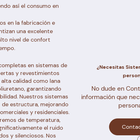
ciendo así el consumo en
s en la fabricación e
tizan una excelente
alto nivel de confort
iempo.
completas en sistemas de
¿Necesitas Siste
iertas y revestimientos
person
 alta calidad como lana
No dude en Conta
oliuretano, garantizando
abilidad. Nuestros sistemas
información que nec
 de estructura, mejorando
persona
comerciales y residenciales.
remos de temperatura,
Conta
nificativamente el ruido
os y silenciosos. Nos